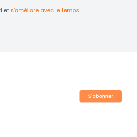
d et
s'améliore avec le temps
 notre newsletter
S'abonner
 pour rester informé sur les réglementations de
erts et les mises à jour de produits.