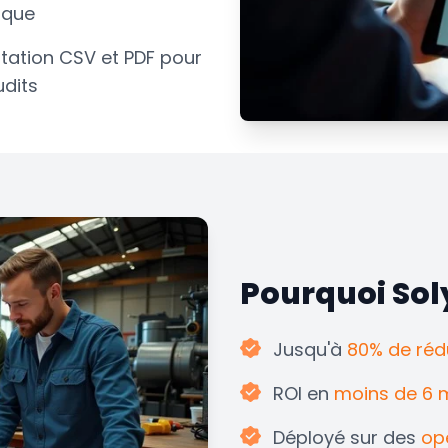
sque
tation CSV et PDF pour
udits
Pourquoi Sol
Jusqu'à
80% de réd
ROI en
moins de 6 
Déployé sur des
op