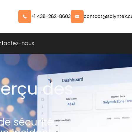
+1 438-282-8603
contact@solyntek.
tactez-nous
erçu des
e sécurité.