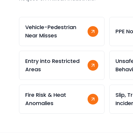
Vehicle-Pedestrian
PPE N
Near Misses
Entry into Restricted
Unsaf
Areas
Behavi
Fire Risk & Heat
Slip, T
Anomalies
Incide