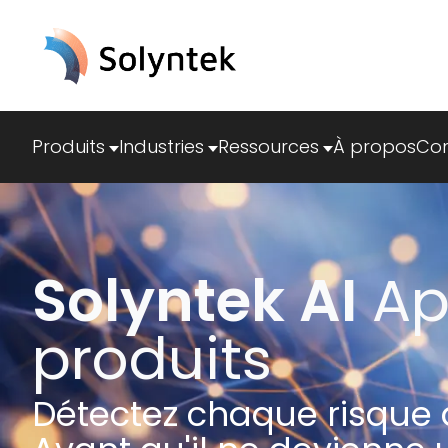
Produits
Industries
Ressources
À propos
Con
Solyntek AI
Ap
produits
Détectez chaque risque d