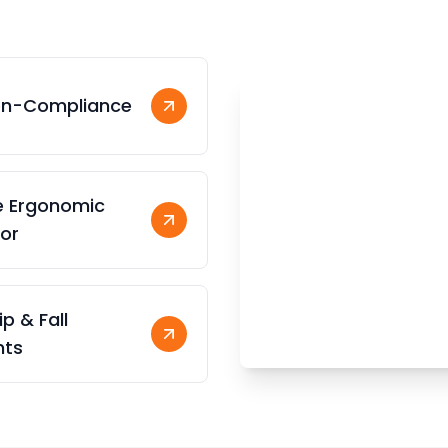
on-Compliance
e Ergonomic
or
rip & Fall
nts