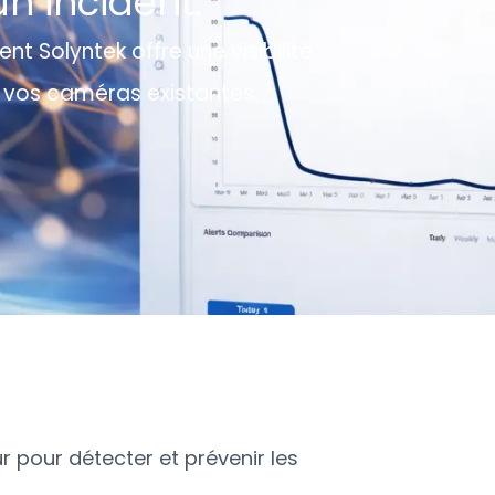
n incident.
Solyntek offre une visibilité
 vos caméras existantes.
eur pour détecter et prévenir les