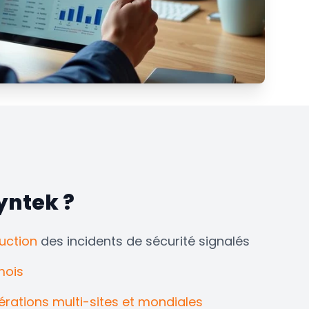
yntek ?
uction
des incidents de sécurité signalés
mois
érations multi-sites et mondiales