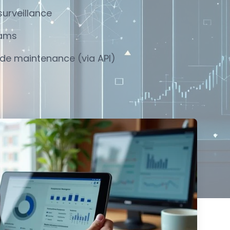
urveillance
eams
 de maintenance (via API)