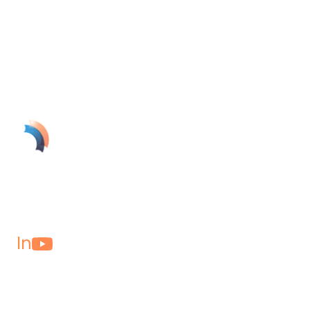
Rejoignez notre newsletter pour rester informé sur les
réglementations de sécurité, les conseils d'experts et les
mises à jour de produits.
Le gardien IA de SolynTek transforme vos caméras en un
système de sécurité proactif qui détecte et signale les
dangers.
In
Industries