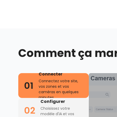
Comment ça ma
Connecter
Connectez votre site,
01
vos zones et vos
caméras en quelques
minutes.
Configurer
02
Choisissez votre
modèle d'IA et vos