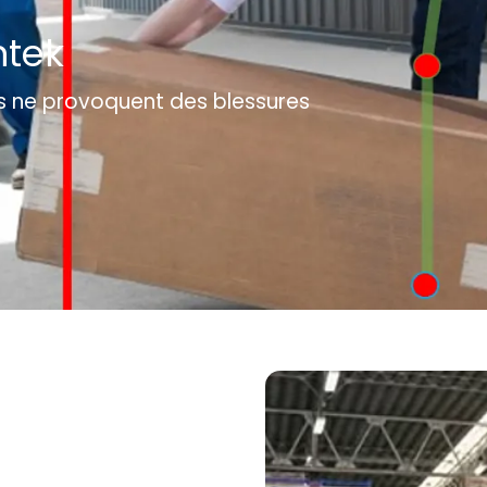
ntek
ls ne provoquent des blessures