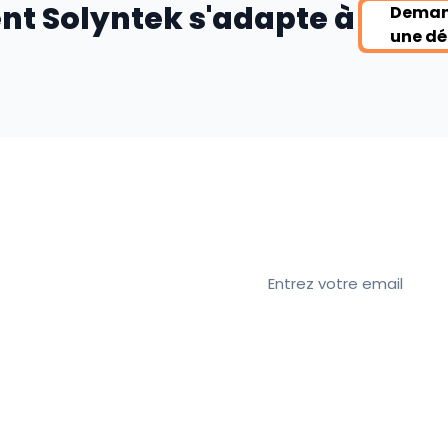
nt Solyntek s'adapte à
Deman
une d
Abonnez-vous à
ec nous ?
Rejoignez notre newsletter
sécurité, les conseils d'exp