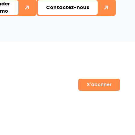
der
Contactez-nous
émo
 notre newsletter
S'abonner
 pour rester informé sur les réglementations de
erts et les mises à jour de produits.