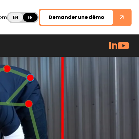
com
Demander une démo
EN
FR
In