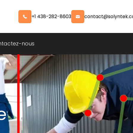
+1 438-282-8603
contact@solyntek.
tactez-nous
e